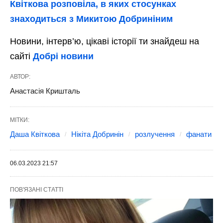
Квіткова розповіла, в яких стосунках
знаходиться з Микитою Добриніним
Новини, інтерв’ю, цікаві історії ти знайдеш на
сайті
Добрі новини
АВТОР:
Анастасія Кришталь
МІТКИ:
Даша Квіткова
Нікіта Добринін
розлучення
фанати
06.03.2023 21:57
ПОВ'ЯЗАНІ СТАТТІ