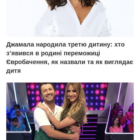
Джамала народила третю дитину: хто
зʼявився в родині переможиці
Євробачення, як назвали та як виглядає
дитя