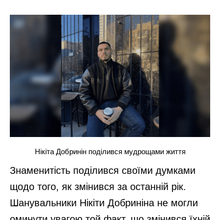
Нікіта Добринін поділився мудрощами життя
Знаменитість поділився своїми думками
щодо того, як змінився за останній рік.
Шанувальники Нікіти Добриніна не могли
оминути увагою той факт, що змінився їхній