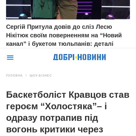
Сергій Притула довів до сліз Лесю
Нікітюк своїм поверненням на “Новий
канал” і букетом тюльпанів: деталі