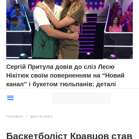
Сергій Притула довів до сліз Лесю
Нікітюк своїм поверненням на “Новий
канал” і букетом тюльпанів: деталі