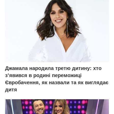
Джамала народила третю дитину: хто
зʼявився в родині переможиці
Євробачення, як назвали та як виглядає
дитя