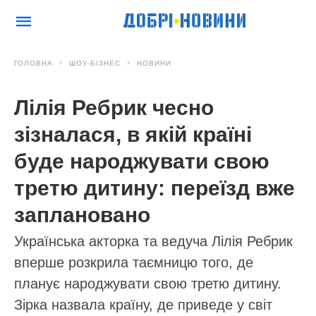
ГОЛОВНА
ШОУ-БІЗНЕС
НОВИНИ
Лілія Ребрик чесно
зізналася, в якій країні
буде народжувати свою
третю дитину: переїзд вже
заплановано
Українська акторка та ведуча Лілія Ребрик
вперше розкрила таємницю того, де
планує народжувати свою третю дитину.
Зірка назвала країну, де приведе у світ