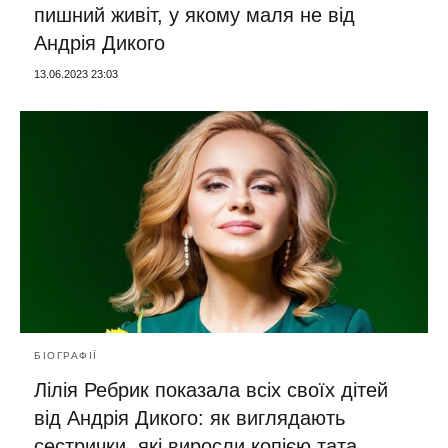
пишний живіт, у якому маля не від
Андрія Дикого
13.06.2023 23:03
БІОГРАФІЇ
Лілія Ребрик показала всіх своїх дітей
від Андрія Дикого: як виглядають
сестрички, які виросли копією тата