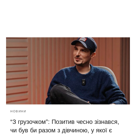
НОВИНИ
“З грузочком”: Позитив чесно зізнався,
чи був би разом з дівчиною, у якої є