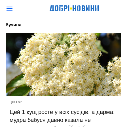
бузина
ЦІКАВЕ
Цей 1 кущ росте у всіх сусідів, а дарма:
мудра бабуся давно казала не