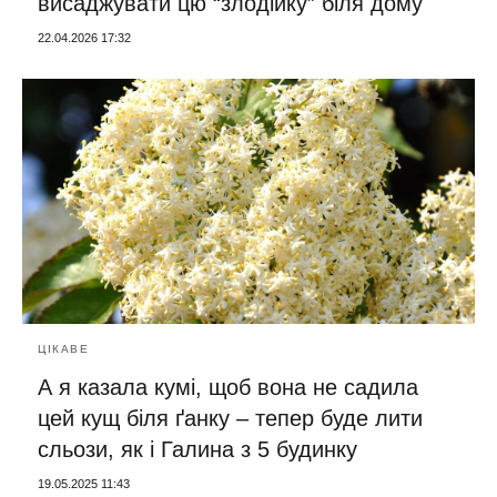
висаджувати цю “злодійку” біля дому
22.04.2026 17:32
ЦІКАВЕ
А я казала кумі, щоб вона не садила
цей кущ біля ґанку – тепер буде лити
сльози, як і Галина з 5 будинку
19.05.2025 11:43