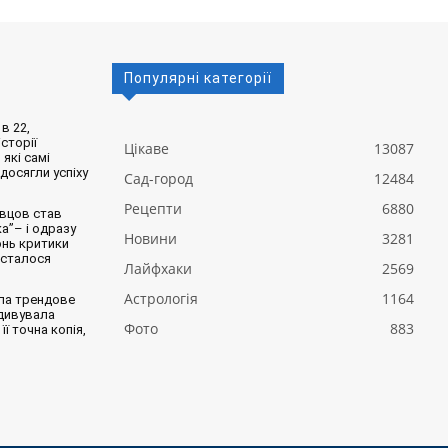
Популярні категорії
в 22,
сторії
Цікаве
13087
 які самі
 досягли успіху
Сад-город
12484
Рецепти
6880
вцов став
а”– і одразу
Новини
3281
онь критики
 сталося
Лайфхаки
2569
Астрологія
1164
ла трендове
здивувала
Фото
883
її точна копія,