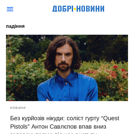
падіння
НОВИНИ
Без курйозів нікуди: соліст гурту “Quest
Pistols” Антон Савлєпов впав вниз