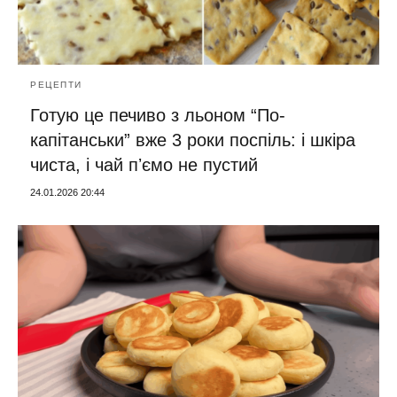
РЕЦЕПТИ
Готую це печиво з льоном “По-
капітанськи” вже 3 роки поспіль: і шкіра
чиста, і чай пʼємо не пустий
24.01.2026 20:44