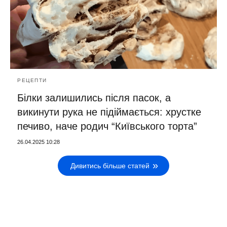
РЕЦЕПТИ
Білки залишились після пасок, а
викинути рука не підіймається: хрустке
печиво, наче родич “Київського торта”
26.04.2025 10:28
Дивитись більше статей