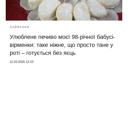
ЛАЙФХАКИ
Улюблене печиво моєї 98-річної бабусі-
вірменки: таке ніжне, що просто тане у
роті – готується без яєць
11.03.2026 12:23