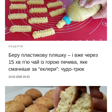
РЕЦЕПТИ
Беру пластикову пляшку – і вже через
15 хв п’ю чай із горою печива, яке
смачніше за “еклери”: чудо-трюк
23.02.2026 19:33