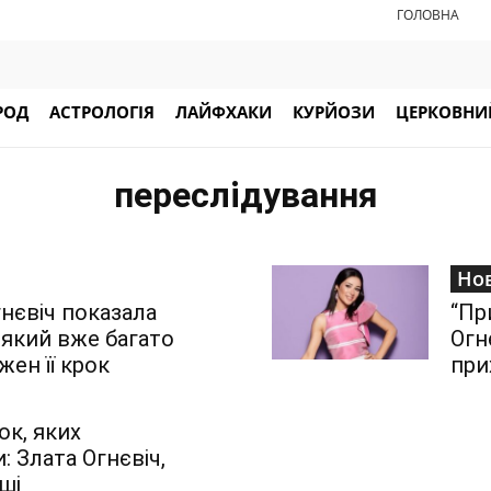
ГОЛОВНА
РОД
АСТРОЛОГІЯ
ЛАЙФХАКИ
КУРЙОЗИ
ЦЕРКОВНИЙ
переслідування
Но
гнєвіч показала
“Пр
 який вже багато
Огн
жен її крок
при
ок, яких
: Злата Огнєвіч,
ші