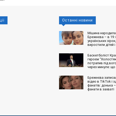
ції
Останні новини
Мішина народила 
Брежнєва – в 19: і
українських зірок,
виростили дітей і
Баскетболіст Кра
героєм “Холостяк
потрапив під вог
через минуле: що
Брежнєва записа
відео в TikTok і 
фанатів: донька – 
фанати в захваті