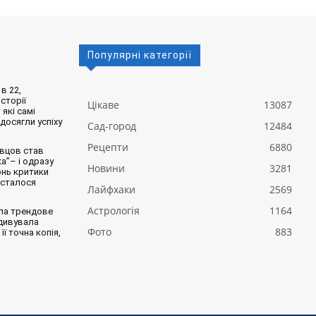
Популярні категорії
в 22,
сторії
Цікаве
13087
 які самі
 досягли успіху
Сад-город
12484
Рецепти
6880
вцов став
а”– і одразу
Новини
3281
онь критики
 сталося
Лайфхаки
2569
Астрологія
1164
ла трендове
здивувала
Фото
883
її точна копія,