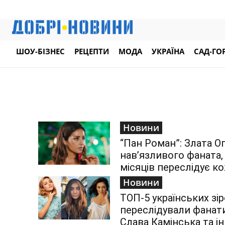
ШОУ-БІЗНЕС
РЕЦЕПТИ
МОДА
УКРАЇНА
САД-ГО
Новини
“Пан Роман”: Злата О
нав’язливого фаната,
місяців переслідує ко
Новини
ТОП-5 українських зір
переслідували фанати
Слава Камінська та ін