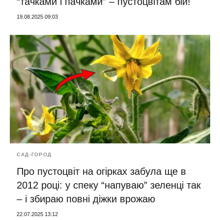
“тачками і пачками” – пустоцвітам бій!
19.08.2025 09:03
САД-ГОРОД
Про пустоцвіт на огірках забула ще в
2012 році: у спеку “напуваю” зеленці так
– і збираю повні діжки врожаю
22.07.2025 13:12