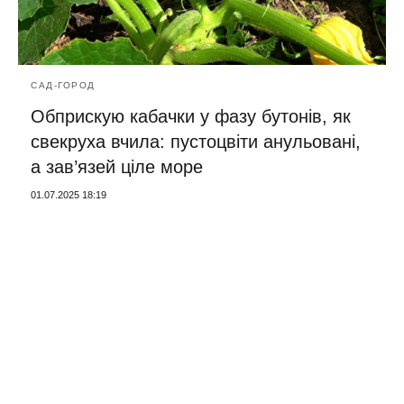
САД-ГОРОД
Обприскую кабачки у фазу бутонів, як
свекруха вчила: пустоцвіти анульовані,
а зав’язей ціле море
01.07.2025 18:19