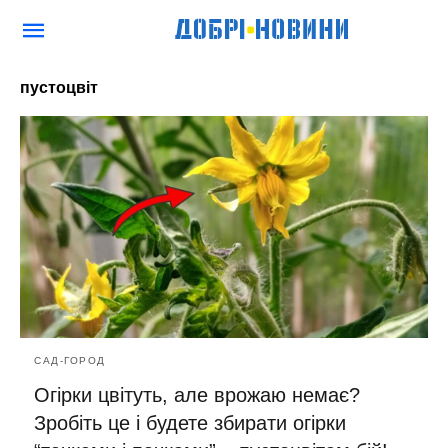
пустоцвіт
САД-ГОРОД
Огірки цвітуть, але врожаю немає?
Зробіть це і будете збирати огірки