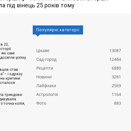
ла під вінець 25 років тому
Популярні категорії
в 22,
сторії
Цікаве
13087
 які самі
 досягли успіху
Сад-город
12484
Рецепти
6880
вцов став
а”– і одразу
Новини
3281
онь критики
 сталося
Лайфхаки
2569
Астрологія
1164
ла трендове
здивувала
Фото
883
її точна копія,