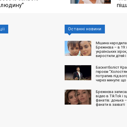
ю людину”
піш
ції
Останні новини
Мішина народила 
Брежнєва – в 19: і
українських зірок,
виростили дітей і
Баскетболіст Кра
героєм “Холостяк
потрапив під вог
через минуле: що
Брежнєва записа
відео в TikTok і 
фанатів: донька – 
фанати в захваті