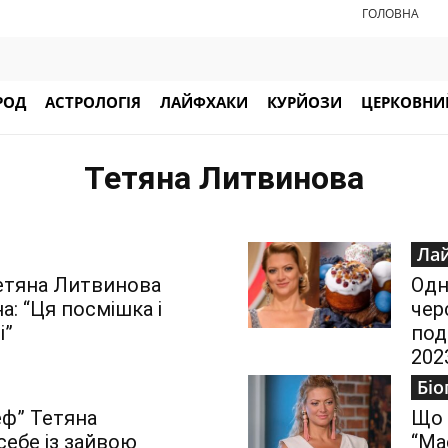
ГОЛОВНА
РОД
АСТРОЛОГІЯ
ЛАЙФХАКИ
КУРЙОЗИ
ЦЕРКОВНИЙ
Тетяна Литвинова
Ла
етяна Литвинова
Одн
а: “Ця посмішка і
чер
і”
под
202
Біо
ф” Тетяна
Що 
себе із зайвою
“Ма