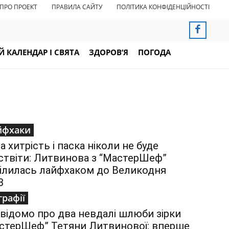
ПРО ПРОЕКТ
ПРАВИЛА САЙТУ
ПОЛІТИКА КОНФІДЕНЦІЙНОСТІ
 КАЛЕНДАР І СВЯТА
ЗДОРОВ’Я
ПОГОДА
йфхаки
а хитрість і паска ніколи не буде
ствіти: Литвинова з “МастерШеф”
ілилась лайфхаком до Великодня
3
графії
відомо про два невдалі шлюби зірки
стерШеф” Тетяни Литвинової: вперше