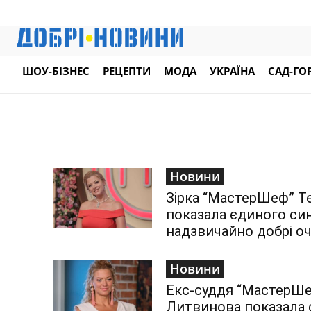
ШОУ-БІЗНЕС
РЕЦЕПТИ
МОДА
УКРАЇНА
САД-ГО
Новини
Зірка “МастерШеф” Т
показала єдиного син
надзвичайно добрі оч
Новини
Екс-суддя “МастерШе
Литвинова показала 