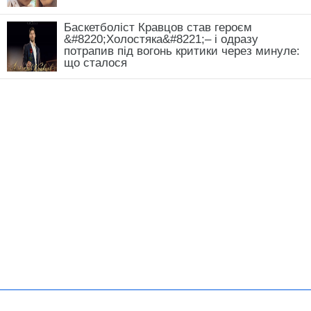
Баскетболіст Кравцов став героєм
&#8220;Холостяка&#8221;– і одразу
потрапив під вогонь критики через минуле:
що сталося