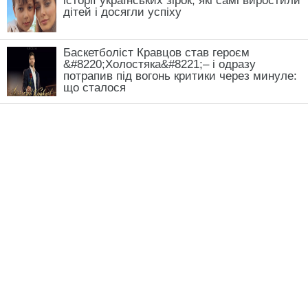
історії українських зірок, які самі виростили
дітей і досягли успіху
Баскетболіст Кравцов став героєм
&#8220;Холостяка&#8221;– і одразу
потрапив під вогонь критики через минуле:
що сталося