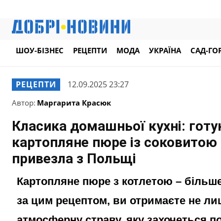
ШОУ-БІЗНЕС
РЕЦЕПТИ
МОДА
УКРАЇНА
САД-ГО
РЕЦЕПТИ
12.09.2025 23:27
Автор:
Маргарита Красюк
Класика домашньої кухні: гот
картопляне пюре із соковитою
привезла з Польщі
Картопляне пюре з котлетою – більше
за цим рецептом, ви отримаєте не ли
атмосферну страву, яку захочеться п