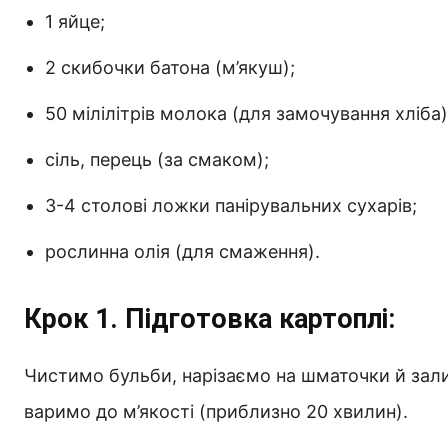
1 яйце;
2 скибочки батона (м’якуш);
50 мілілітрів молока (для замочування хліба)
сіль, перець (за смаком);
3-4 столові ложки панірувальних сухарів;
рослинна олія (для смаження).
Крок 1. Підготовка картоплі:
Чистимо бульби, нарізаємо на шматочки й зал
варимо до м’якості (приблизно 20 хвилин).