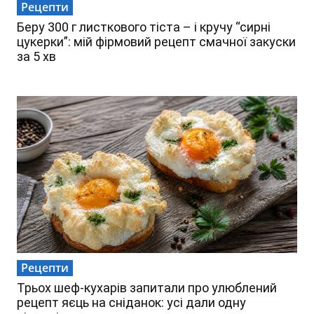
Рецепти
Беру 300 г листкового тіста – і кручу “сирні
цукерки”: мій фірмовий рецепт смачної закуски
за 5 хв
Рецепти
Трьох шеф-кухарів запитали про улюблений
рецепт яєць на сніданок: усі дали одну