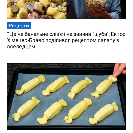
Рецепти
“Це не банальне олів’є і не звична “шуба”: Ектор
Хіменес-Браво поділився рецептом салату з
оселедцем