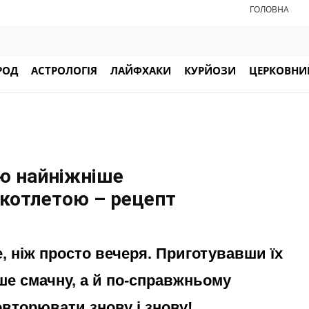
ГОЛОВНА
РОД
АСТРОЛОГІЯ
ЛАЙФХАКИ
КУРЙОЗИ
ЦЕРКОВНИЙ
ую найніжніше
 котлетою – рецепт
, ніж просто вечеря. Приготувавши їх
ше смачну, а й по-справжньому
овторювати знову і знову!