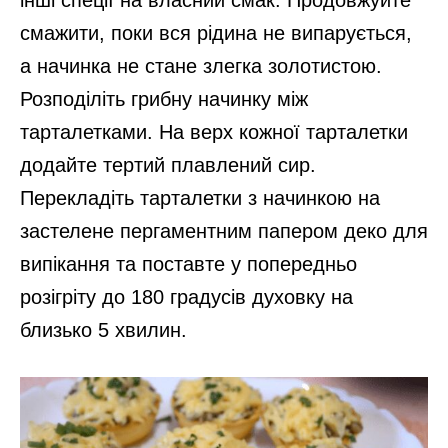
інші спеції на власний смак. Продовжуйте
смажити, поки вся рідина не випарується,
а начинка не стане злегка золотистою.
Розподіліть грибну начинку між
тарталетками. На верх кожної тарталетки
додайте тертий плавлений сир.
Перекладіть тарталетки з начинкою на
застелене пергаментним папером деко для
випікання та поставте у попередньо
розігріту до 180 градусів духовку на
близько 5 хвилин.