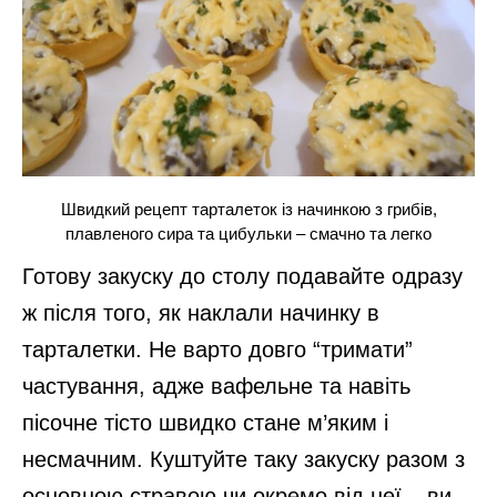
Швидкий рецепт тарталеток із начинкою з грибів,
плавленого сира та цибульки – смачно та легко
Готову закуску до столу подавайте одразу
ж після того, як наклали начинку в
тарталетки. Не варто довго “тримати”
частування, адже вафельне та навіть
пісочне тісто швидко стане м’яким і
несмачним. Куштуйте таку закуску разом з
основною стравою чи окремо від неї – ви