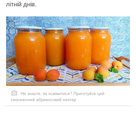
літній днів.
Не знаєте, як освіжитися? Приготуйте цей
смачненний абрикосовий нектар