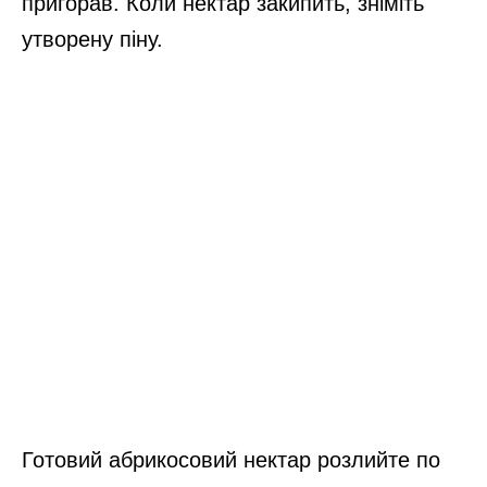
пригорав. Коли нектар закипить, зніміть
утворену піну.
Готовий абрикосовий нектар розлийте по