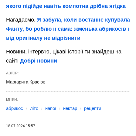
якого підійде навіть компотна дрібна ягідка
Нагадаємо,
Я забула, коли востаннє купувала
Фанту, бо роблю її сама: жменька абрикосів і
від оригіналу не відрізнити
Новини, інтерв’ю, цікаві історії ти знайдеш на
сайті
Добрі новини
АВТОР:
Маргарита Красюк
МІТКИ:
абрикос
літо
напої
нектар
рецепти
18.07.2024 15:57