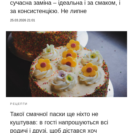
сучасна заміна – ідеальна і за смаком, і
за консистенцією. Не липне
25.03.2026 21:01
РЕЦЕПТИ
Такої смачної паски ще ніхто не
куштував: в гості напрошуються всі
родичі і друзі, щоб дістався хоч