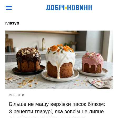
глазур
РЕЦЕПТИ
Більше не мащу верхівки пасок білком:
3 рецепти глазурі, яка зовсім не липне