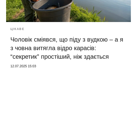
ЦІКАВЕ
Чоловік сміявся, що піду з вудкою – а я
з човна витягла відро карасів:
“секретик” простіший, ніж здається
12.07.2025 15:03