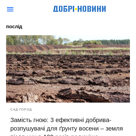
послід
САД-ГОРОД
Замість гною: 3 ефективні добрива-
розпушувачі для ґрунту восени – земля