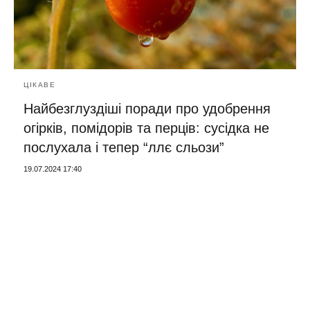
ЦІКАВЕ
Найбезглуздіші поради про удобрення
огірків, помідорів та перців: сусідка не
послухала і тепер “ллє сльози”
19.07.2024 17:40