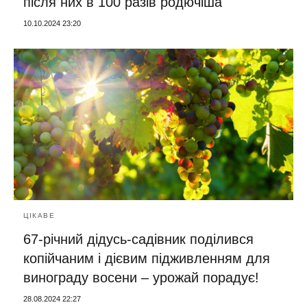
після них в 100 разів родючіша
10.10.2024 23:20
ЦІКАВЕ
67-річний дідусь-садівник поділився
копійчаним і дієвим підживленням для
винограду восени – урожай порадує!
28.08.2024 22:27