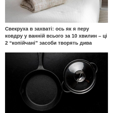
Свекруха в захваті: ось як я перу
ковдру у ванній всього за 10 хвилин – ці
2 “копійчані” засоби творять дива