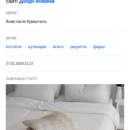
сайті
Добрі новини
АВТОР:
Анастасія Кришталь
МІТКИ:
котлети
кулінарія
м'ясо
рецепти
фарш
27.01.2026 11:22
ПОВ'ЯЗАНІ СТАТТІ