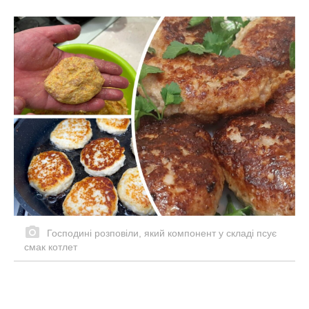
Господині розповіли, який компонент у складі псує
смак котлет