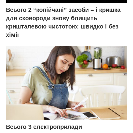
Всього 2 “копійчані” засоби – і кришка
для сковороди знову блищить
кришталевою чистотою: швидко і без
хімії
Всього 3 електроприлади