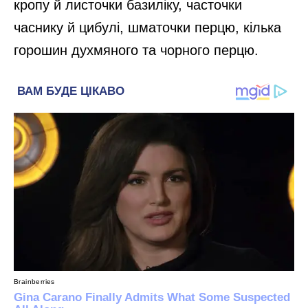
кропу й листочки базиліку, часточки
часнику й цибулі, шматочки перцю, кілька
горошин духмяного та чорного перцю.