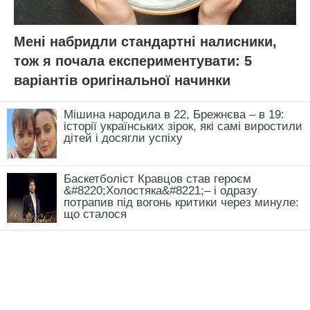
Мені набридли стандартні налисники,
тож я почала експериментувати: 5
варіантів оригінальної начинки
Мішина народила в 22, Брежнєва – в 19:
історії українських зірок, які самі виростили
дітей і досягли успіху
Баскетболіст Кравцов став героєм
&#8220;Холостяка&#8221;– і одразу
потрапив під вогонь критики через минуле:
що сталося