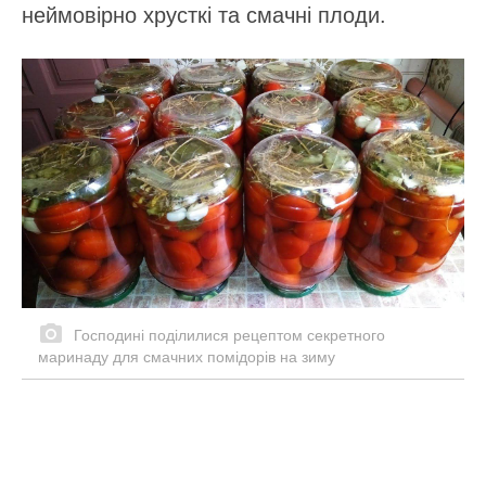
неймовірно хрусткі та смачні плоди.
Господині поділилися рецептом секретного
маринаду для смачних помідорів на зиму