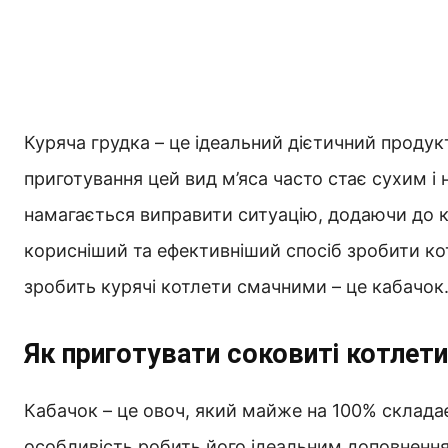
Куряча грудка – це ідеальний дієтичний продукт
приготування цей вид м’яса часто стає сухим і 
намагається виправити ситуацію, додаючи до к
корисніший та ефективніший спосіб зробити ко
зробить курячі котлети смачними – це кабачок
Як приготувати соковиті котлети
Кабачок – це овоч, який майже на 100% склада
особливість робить його ідеальним доповнення