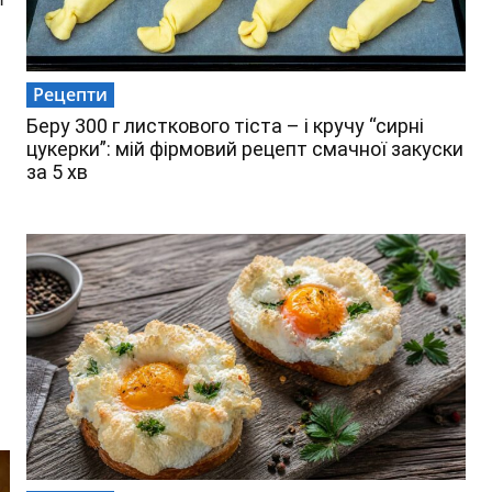
Рецепти
Беру 300 г листкового тіста – і кручу “сирні
цукерки”: мій фірмовий рецепт смачної закуски
за 5 хв