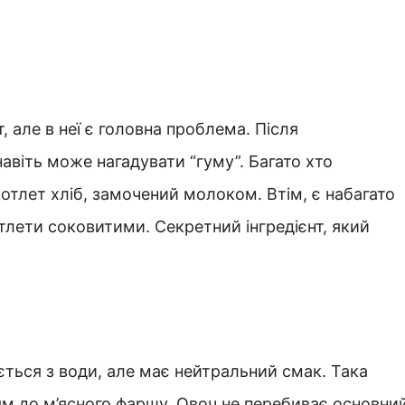
, але в неї є головна проблема. Після
навіть може нагадувати “гуму”. Багато хто
отлет хліб, замочений молоком. Втім, є набагато
тлети соковитими. Секретний інгредієнт, який
.
ється з води, але має нейтральний смак. Така
м до м’ясного фаршу. Овоч не перебиває основни