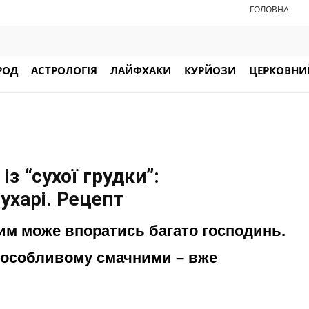
ГОЛОВНА
РОД
АСТРОЛОГІЯ
ЛАЙФХАКИ
КУРЙОЗИ
ЦЕРКОВНИЙ
із “сухої грудки”:
сухарі. Рецепт
ким може впоратись багато господинь.
о-особливому смачними – вже