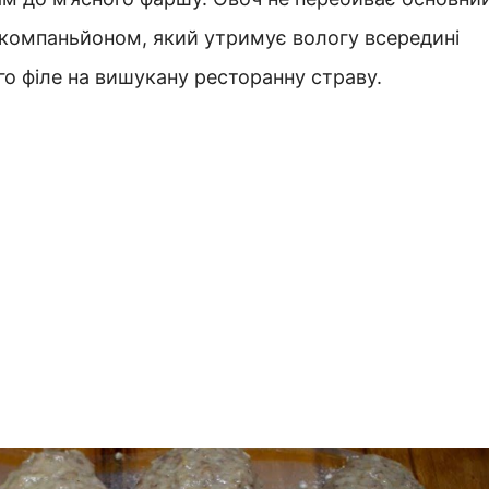
 компаньйоном, який утримує вологу всередині
о філе на вишукану ресторанну страву.