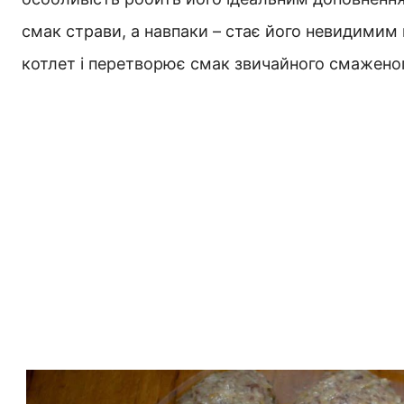
смак страви, а навпаки – стає його невидимим
котлет і перетворює смак звичайного смаженог