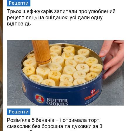
Рецепти
Трьох шеф-кухарів запитали про улюблений
рецепт яєць на сніданок: усі дали одну
відповідь
Рецепти
Розім’яла 5 бананів – і отримала торт:
смаколик без борошна та духовки за 3