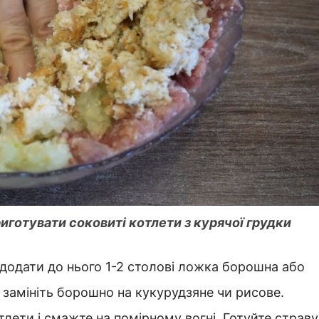
иготувати соковиті котлети з курячої грудки
додати до нього 1-2 столові ложка борошна або
 замініть борошно на кукурудзяне чи рисове.
лети і смажте на помірному вогні. Готуйте страву