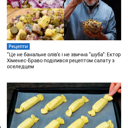
Рецепти
“Це не банальне олів’є і не звична “шуба”: Ектор
Хіменес-Браво поділився рецептом салату з
оселедцем
й