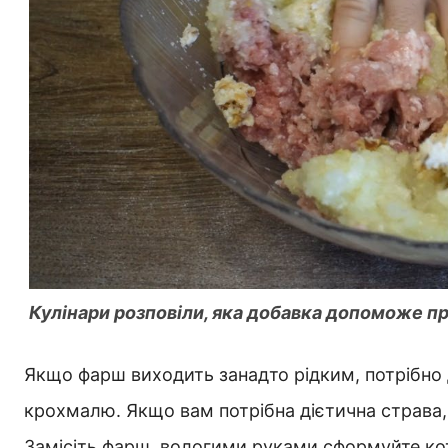
Кулінари розповіли, яка добавка допоможе пр
Якщо фарш виходить занадто рідким, потрібно 
крохмалю. Якщо вам потрібна дієтична страва,
Замісіть фарш, вологими руками сформуйте кот