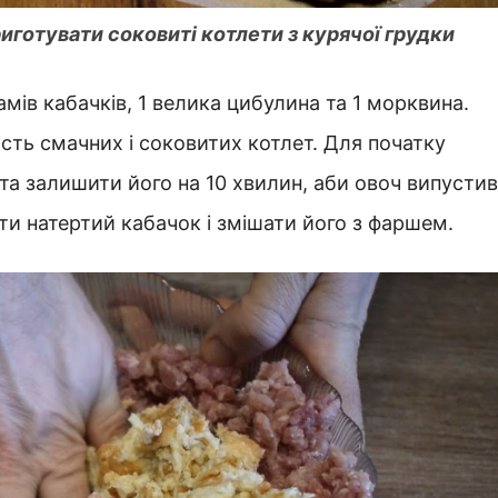
иготувати соковиті котлети з курячої грудки
мів кабачків, 1 велика цибулина та 1 морквина.
ість смачних і соковитих котлет. Для початку
 та залишити його на 10 хвилин, аби овоч випустив
ути натертий кабачок і змішати його з фаршем.