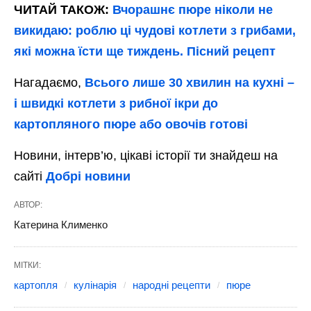
ЧИТАЙ ТАКОЖ:
Вчорашнє пюре ніколи не
викидаю: роблю ці чудові котлети з грибами,
які можна їсти ще тиждень. Пісний рецепт
Нагадаємо,
Всього лише 30 хвилин на кухні –
і швидкі котлети з рибної ікри до
картопляного пюре або овочів готові
Новини, інтерв’ю, цікаві історії ти знайдеш на
сайті
Добрі новини
АВТОР:
Катерина Клименко
МІТКИ:
картопля
кулінарія
народні рецепти
пюре