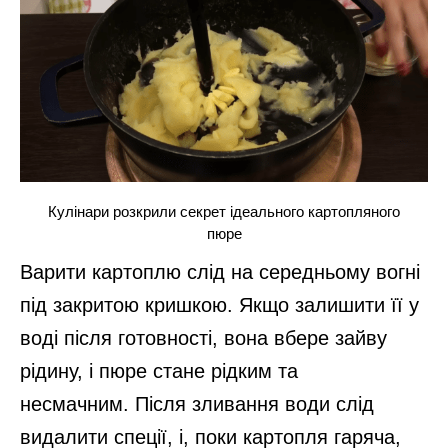
Кулінари розкрили секрет ідеального картопляного
пюре
Варити картоплю слід на середньому вогні
під закритою кришкою. Якщо залишити її у
воді після готовності, вона вбере зайву
рідину, і пюре стане рідким та
несмачним. Після зливання води слід
видалити спеції, і, поки картопля гаряча,