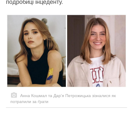
подробиці інцеденту.
Анна Кошмал та Дар'я Петрожицька зізналися як
потрапили за ґрати