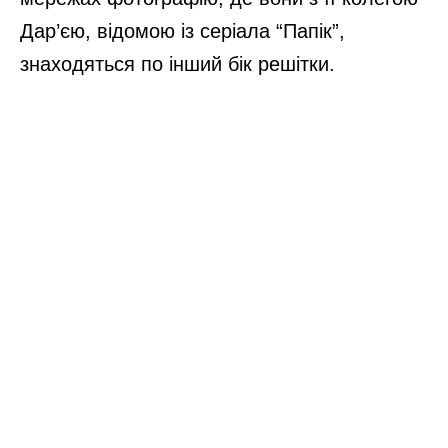
Дар’єю, відомою із серіала “Папік”,
знаходяться по інший бік решітки.