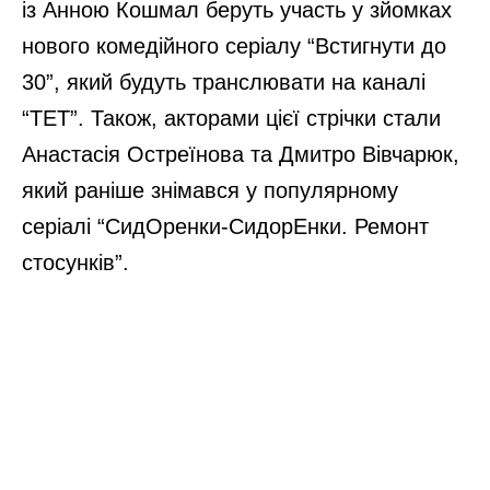
із Анною Кошмал беруть участь у зйомках
нового комедійного серіалу “Встигнути до
30”, який будуть транслювати на каналі
“ТЕТ”. Також, акторами цієї стрічки стали
Анастасія Остреїнова та Дмитро Вівчарюк,
який раніше знімався у популярному
серіалі “СидОренки-СидорЕнки. Ремонт
стосунків”.