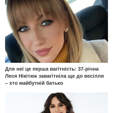
Для неї це перша вагітність: 37-річна
Леся Нікітюк завагітніла ще до весілля
– хто майбутній батько