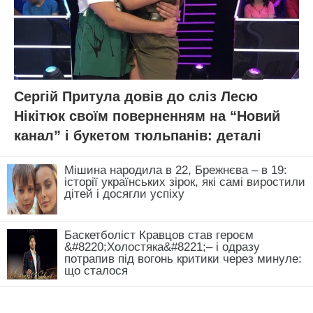
Сергій Притула довів до сліз Лесю
Нікітюк своїм поверненням на “Новий
канал” і букетом тюльпанів: деталі
Мішина народила в 22, Брежнєва – в 19:
історії українських зірок, які самі виростили
дітей і досягли успіху
Баскетболіст Кравцов став героєм
&#8220;Холостяка&#8221;– і одразу
потрапив під вогонь критики через минуле:
що сталося