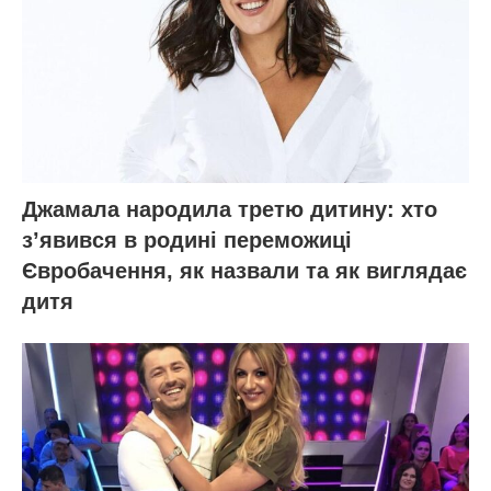
Джамала народила третю дитину: хто
зʼявився в родині переможиці
Євробачення, як назвали та як виглядає
дитя