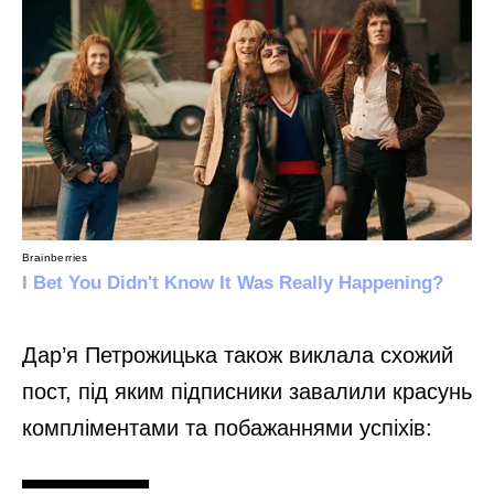
Дар’я Петрожицька також виклала схожий
пост, під яким підписники завалили красунь
компліментами та побажаннями успіхів: