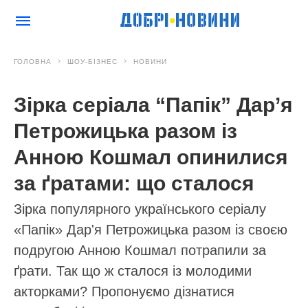
ГОЛОВНА
ШОУ-БІЗНЕС
НОВИНИ
Зірка серіала “Папік” Дар’я
Петрожицька разом із
Анною Кошмал опинилися
за ґратами: що сталося
Зірка популярного українського серіалу
«Папік» Дар'я Петрожицька разом із своєю
подругою Анною Кошмал потрапили за
ґрати. Так що ж сталося із молодими
акторками? Пропонуємо дізнатися