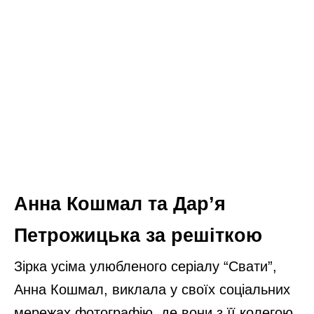
Анна Кошмал та Дар’я
Петрожицька за решіткою
Зірка усіма улюбленого серіалу “Свати”,
Анна Кошмал, виклала у своїх соціальних
мережах фотографію, де вони з її колегою