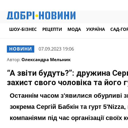
ШОУ-БІЗНЕС
РЕЦЕПТИ
МОДА
УКРАЇНА
САД-ГО
НОВИНИ
07.09.2023 19:06
Автор:
Олександра Мельник
“А звіти будуть?”: дружина Сер
захист свого чоловіка та його 
Останнім часом з'явилися обурливі зв
зокрема Сергій Бабкін та гурт 5'Nizz
компаніями під час організації своїх 