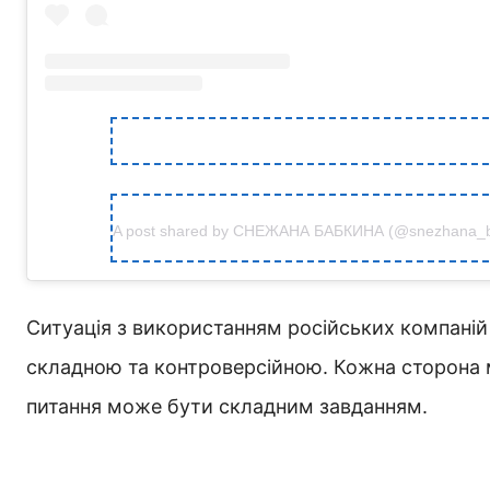
A post shared by СНЕЖАНА БАБКИНА (@snezhana_b
Ситуація з використанням російських компаній д
складною та контроверсійною. Кожна сторона м
питання може бути складним завданням.