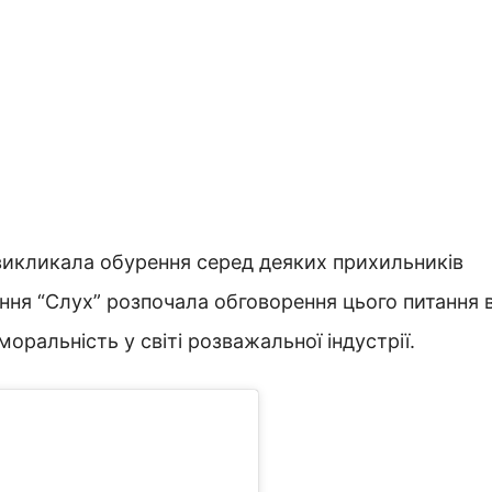
 викликала обурення серед деяких прихильників
дання “Слух” розпочала обговорення цього питання 
оральність у світі розважальної індустрії.