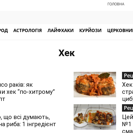
ГОЛОВНА
РОД
АСТРОЛОГІЯ
ЛАЙФХАКИ
КУРЙОЗИ
ЦЕРКОВНИЙ
Хек
Ре
со раків: як
Хек
и хек “по-хитрому”
стр
пт
циб
Ре
, що всі думають,
Цей
а риба: 1 інгредієнт
№1 
сма