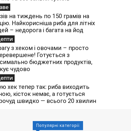
аве
азів на тиждень по 150 грамів на
цію. Найкорисніша риба для літніх
ей – недорога і багата на йод
цепти
рагу з хеком і овочами – просто
еревершене! Готується з
симально бюджетних продуктів,
кує чудово
цепти
ую хек тепер так: риба виходить
ною, кісток немає, а готується
рочуд швидко — всього 20 хвилин
Популярні категорії