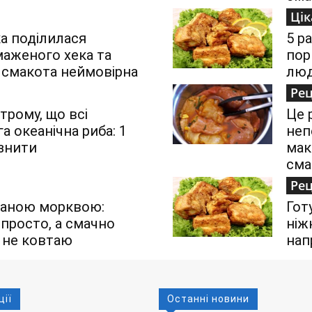
Цік
а поділилася
5 р
аженого хека та
пор
 смакота неймовірна
люд
Ре
трому, що всі
Це 
а океанічна риба: 1
неп
ізнити
мак
сма
Ре
ваною морквою:
Гот
просто, а смачно
ніж
 не ковтаю
нап
ції
Останні новини