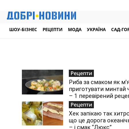
ШОУ-БІЗНЕС
РЕЦЕПТИ
МОДА
УКРАЇНА
САД-ГО
Рецепти
Риба за смаком як мʼя
приготувати минтай ч
– 1 перевірений реце
Рецепти
Хек запікаю так хитро
що це дорога океанічн
– і смак “Люкс”