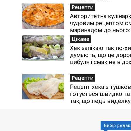
Рецепти
Авторитетна кулінарк
чудовим рецептом см
маринадом до нього:
Цікаве
Хек запікаю так по-хи
думають, що це дорог
цибуля і смак не відр
Рецепти
Рецепт хека з тушко
готується швидко та 
так, що ледь виделку
Вибір редак