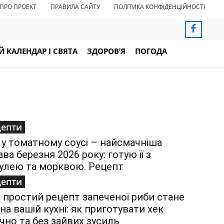
ПРО ПРОЕКТ
ПРАВИЛА САЙТУ
ПОЛІТИКА КОНФІДЕНЦІЙНОСТІ
 КАЛЕНДАР І СВЯТА
ЗДОРОВ’Я
ПОГОДА
цепти
 у томатному соусі – найсмачніша
ава березня 2026 року: готую її з
улею та морквою. Рецепт
цепти
 простий рецепт запеченої риби стане
на вашій кухні: як приготувати хек
чно та без зайвих зусиль