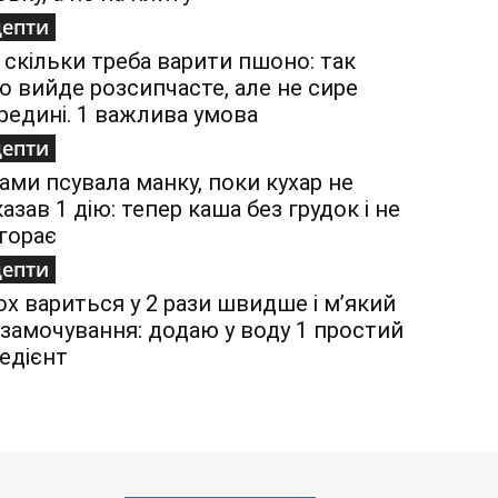
цепти
 скільки треба варити пшоно: так
о вийде розсипчасте, але не сире
редині. 1 важлива умова
цепти
ами псувала манку, поки кухар не
казав 1 дію: тепер каша без грудок і не
горає
цепти
ох вариться у 2 рази швидше і м’який
 замочування: додаю у воду 1 простий
редієнт