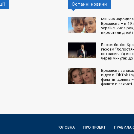
ції
Останні новини
Мішина народила 
Брежнєва – в 19: і
українських зірок,
виростили дітей і
Баскетболіст Кра
героєм “Холостяк
потрапив під вог
через минуле: що
Брежнєва записа
відео в TikTok і 
фанатів: донька – 
фанати в захваті
ГОЛОВНА
ПРО ПРОЕКТ
ПРАВИЛА 