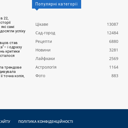
Популярні категорії
в 22,
сторії
Цікаве
13087
 які самі
 досягли успіху
Сад-город
12484
Рецепти
6880
вцов став
а”– і одразу
Новини
3281
онь критики
 сталося
Лайфхаки
2569
Астрологія
1164
ла трендове
здивувала
Фото
883
її точна копія,
САЙТУ
ПОЛІТИКА КОНФІДЕНЦІЙНОСТІ