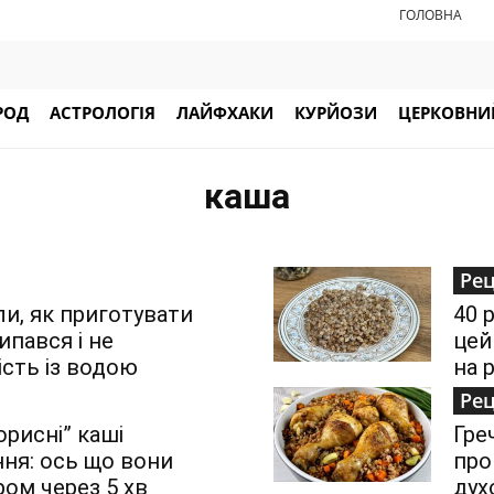
ГОЛОВНА
РОД
АСТРОЛОГІЯ
ЛАЙФХАКИ
КУРЙОЗИ
ЦЕРКОВНИЙ
каша
Ре
ли, як приготувати
40 
ипався і не
цей
сть із водою
на 
Ре
орисні” каші
Гре
ня: ось що вони
про
ом через 5 хв
дух