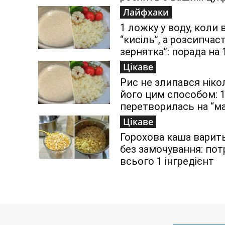
Лайфхаки
1 ложку у воду, коли 
“кисіль”, а розсипчас
зернятка”: порада на 
Цікаве
Рис не злипався ніко
його цим способом: 1
перетворилась на “м
Цікаве
Горохова каша варит
без замочування: пот
всього 1 інгредієнт