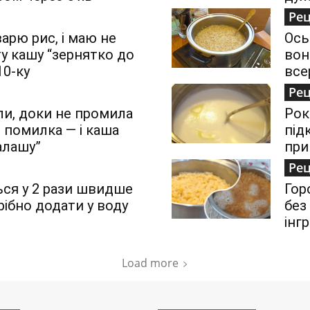
Ре
варю рис, і маю не
Ось
ту кашу “зернятко до
вон
10-ку
все
Ре
ли, доки не промила
Рок
 помилка — і каша
під
алашу”
при
Ре
ься у 2 рази швидше
Гор
рібно додати у воду
без
інг
Load more