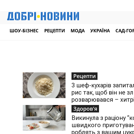
ШОУ-БІЗНЕС
РЕЦЕПТИ
МОДА
УКРАЇНА
САД-ГО
Рецепти
3 шеф-кухарів запита
рис так, щоб він не зл
розварювався – хитрі
Здоров'я
Викинула з раціону “к
швидкого приготуван
роблять з вашим цукр