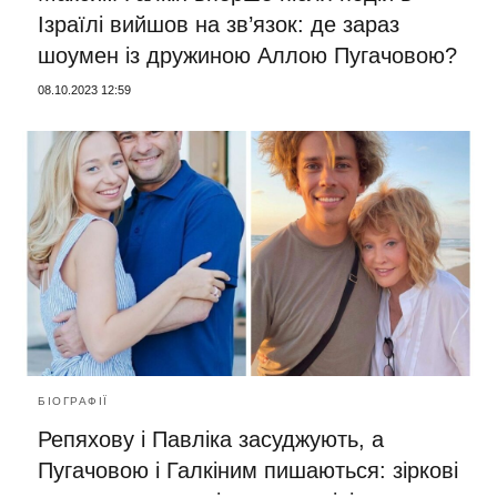
Ізраїлі вийшов на зв’язок: де зараз
шоумен із дружиною Аллою Пугачовою?
08.10.2023 12:59
БІОГРАФІЇ
Репяхову і Павліка засуджують, а
Пугачовою і Галкіним пишаються: зіркові