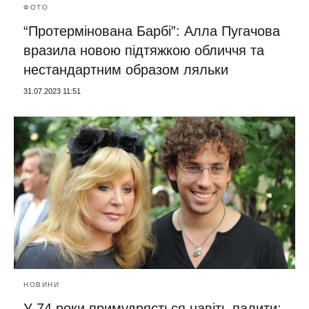
ФОТО
“Протермінована Барбі”: Алла Пугачова
вразила новою підтяжкою обличчя та
нестандартним образом ляльки
31.07.2023 11:51
НОВИНИ
У 74 роки примудряється навіть палити: