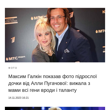
ФОТО
Максим Галкін показав фото підрослої
дочки від Алли Пугачової: вижала з
мами всі гени вроди і таланту
14.11.2023 16:21