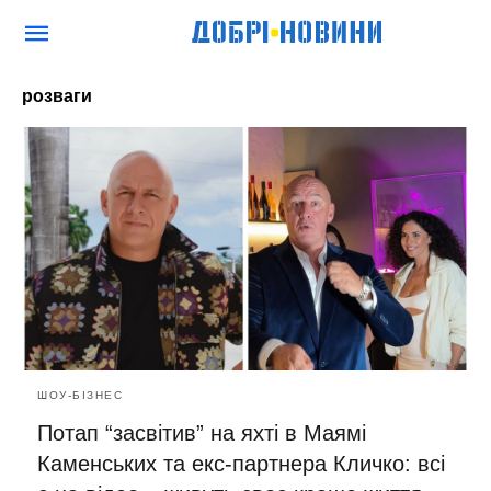
розваги
ШОУ-БІЗНЕС
Потап “засвітив” на яхті в Маямі
Каменських та екс-партнера Кличко: всі