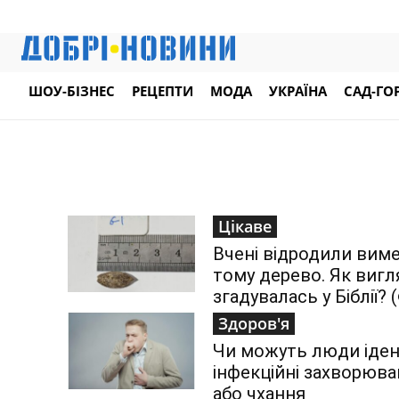
ШОУ-БІЗНЕС
РЕЦЕПТИ
МОДА
УКРАЇНА
САД-ГО
Цікаве
Вчені відродили виме
тому дерево. Як вигл
згадувалась у Біблії?
Здоров'я
Чи можуть люди іден
інфекційні захворюв
або чхання