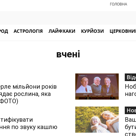
ГОЛОВНА
РОД
АСТРОЛОГІЯ
ЛАЙФХАКИ
КУРЙОЗИ
ЦЕРКОВНИЙ
вчені
Від
рле мільйони років
Ноб
ядає рослина, яка
наг
 (ФОТО)
Но
тифікувати
Ваш
ання по звуку кашлю
бут
ств