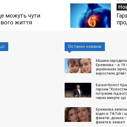
Но
е можуть чути
Гар
 свого життя
про
ції
Останні новини
Мішина народила 
Брежнєва – в 19: і
українських зірок,
виростили дітей і
Баскетболіст Кра
героєм “Холостяк
потрапив під вог
через минуле: що
Брежнєва записа
відео в TikTok і 
фанатів: донька – 
фанати в захваті