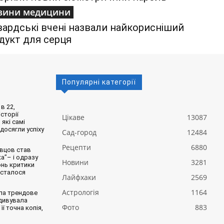
вини медицини
вардські вчені назвали найкорисніший
дукт для серця
Популярні категорії
в 22,
сторії
Цікаве
13087
 які самі
 досягли успіху
Сад-город
12484
Рецепти
6880
вцов став
а”– і одразу
Новини
3281
онь критики
 сталося
Лайфхаки
2569
Астрологія
1164
ла трендове
здивувала
Фото
883
її точна копія,