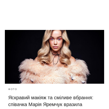
ФОТО
Яскравий макіяж та сміливе вбрання:
співачка Марія Яремчук вразила