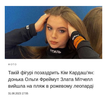
ФОТО
Такій фігурі позаздрить Кім Кардаш’ян:
донька Ольги Фреймут Злата Мітчелл
вийшла на пляж в рожевому леопарді
31.08.2023 17:55