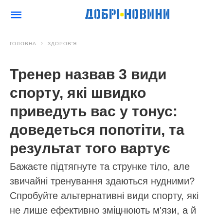
ГОЛОВНА
ЗДОРОВ'Я
Тренер назвав 3 види
спорту, які швидко
приведуть вас у тонус:
доведеться попотіти, та
результат того вартує
Бажаєте підтягнуте та струнке тіло, але
звичайні тренування здаються нудними?
Спробуйте альтернативні види спорту, які
не лише ефективно зміцнюють м'язи, а й