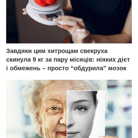
Завдяки цим хитрощам свекруха
скинула 9 кг за пару місяців: ніяких дієт
і обмежень – просто “обдурила” мозок