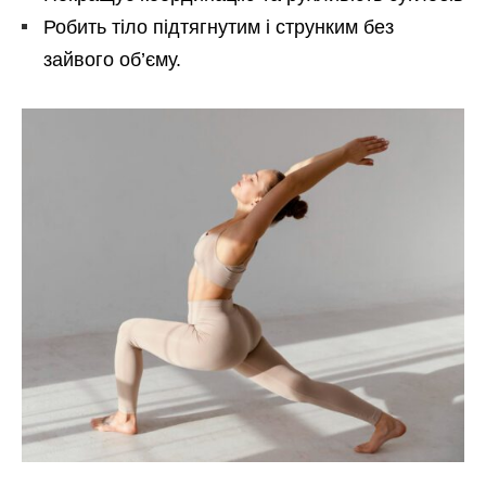
Робить тіло підтягнутим і струнким без
зайвого об’єму.