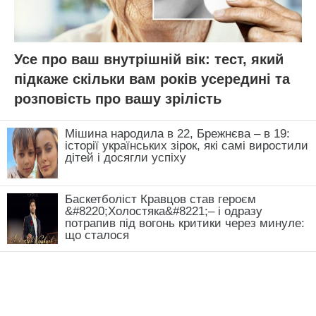
Усе про ваш внутрішній вік: тест, який
підкаже скільки вам років усередині та
розповість про вашу зрілість
Мішина народила в 22, Брежнєва – в 19:
історії українських зірок, які самі виростили
дітей і досягли успіху
Баскетболіст Кравцов став героєм
&#8220;Холостяка&#8221;– і одразу
потрапив під вогонь критики через минуле:
що сталося