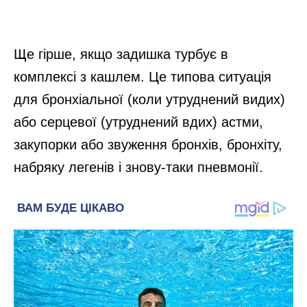
Ще гірше, якщо задишка турбує в
комплексі з кашлем. Це типова ситуація
для бронхіальної (коли утруднений видих)
або серцевої (утруднений вдих) астми,
закупорки або звуження бронхів, бронхіту,
набряку легенів і знову-таки пневмонії.