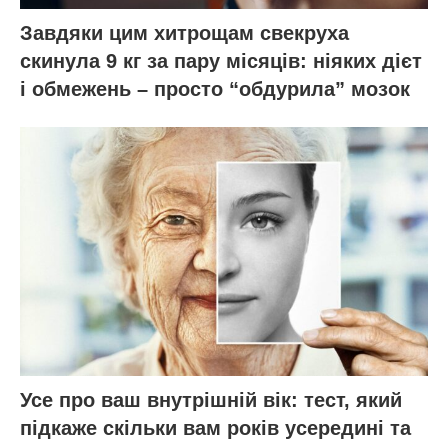
Завдяки цим хитрощам свекруха
скинула 9 кг за пару місяців: ніяких дієт
і обмежень – просто “обдурила” мозок
Усе про ваш внутрішній вік: тест, який
підкаже скільки вам років усередині та