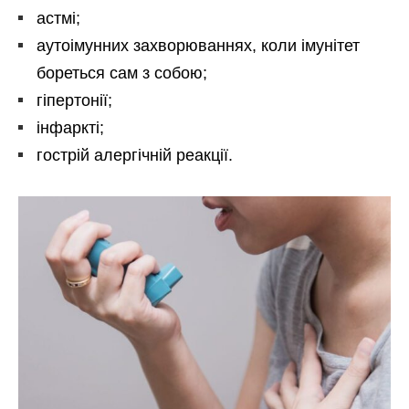
астмі;
аутоімунних захворюваннях, коли імунітет
бореться сам з собою;
гіпертонії;
інфаркті;
гострій алергічній реакції.