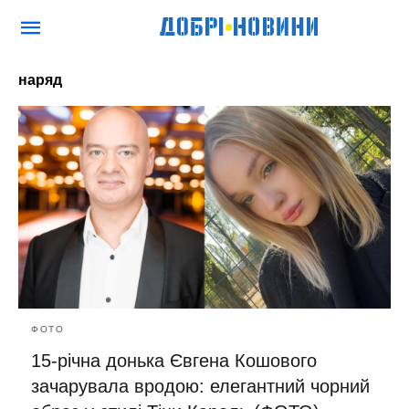
наряд
ФОТО
15-річна донька Євгена Кошового
зачарувала вродою: елегантний чорний