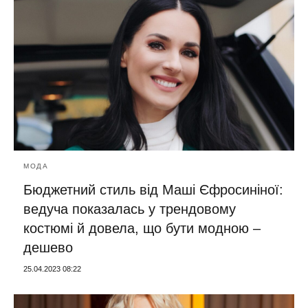
МОДА
Бюджетний стиль від Маші Єфросиніної:
ведуча показалась у трендовому
костюмі й довела, що бути модною –
дешево
25.04.2023 08:22