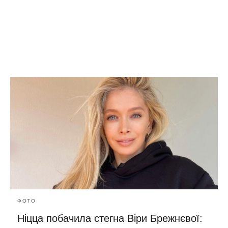
ФОТО
Ніцца побачила стегна Віри Брежнєвої: