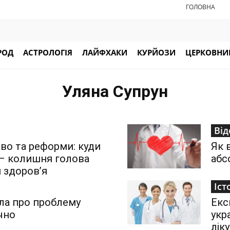
ГОЛОВНА
РОД
АСТРОЛОГІЯ
ЛАЙФХАКИ
КУРЙОЗИ
ЦЕРКОВНИЙ
Уляна Супрун
Від
во та реформи: куди
Як 
 – колишня голова
абс
 здоров’я
Іст
іла про проблему
Екс
чно
укр
лік