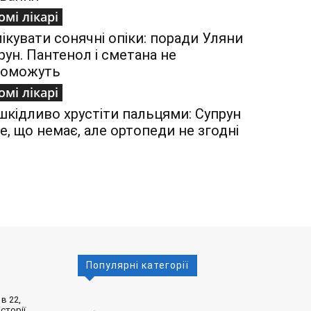
омі лікарі
лікувати сонячні опіки: поради Уляни
рун. Пантенол і сметана не
поможуть
омі лікарі
шкідливо хрустіти пальцями: Супрун
е, що немає, але ортопеди не згодні
Популярні категорії
в 22,
сторії