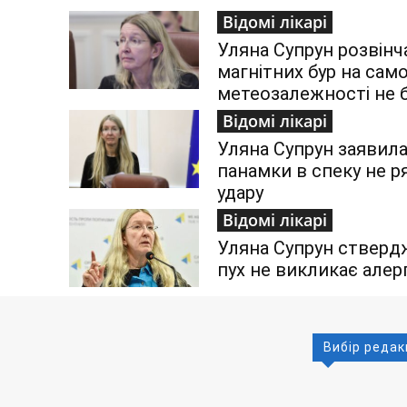
Відомі лікарі
Уляна Супрун розвінч
магнітних бур на сам
метеозалежності не 
Відомі лікарі
Уляна Супрун заявила
панамки в спеку не р
удару
Відомі лікарі
Уляна Супрун стверд
пух не викликає алер
Вибір редак