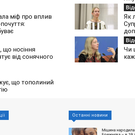
Від
ала міф про вплив
Як 
опочуття:
Суп
буває
до
Від
, що носіння
Чи 
ятує від сонячного
каж
жує, що тополиний
гію
ції
Останні новини
Мішина народила 
Брежнєва – в 19: і