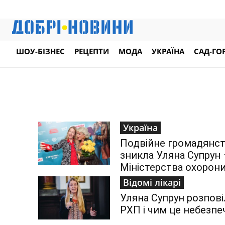
ШОУ-БІЗНЕС
РЕЦЕПТИ
МОДА
УКРАЇНА
САД-ГО
Україна
Подвійне громадянст
зникла Уляна Супрун
Міністерства охорони
Відомі лікарі
Уляна Супрун розпов
РХП і чим це небезпе