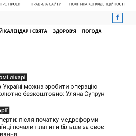
ПРО ПРОЕКТ
ПРАВИЛА САЙТУ
ПОЛІТИКА КОНФІДЕНЦІЙНОСТІ
 КАЛЕНДАР І СВЯТА
ЗДОРОВ’Я
ПОГОДА
омі лікарі
в Україні можна зробити операцію
олютно безкоштовно: Уляна Супрун
орії
перти: після початку медреформи
аїнці почали платити більше за своє
ування