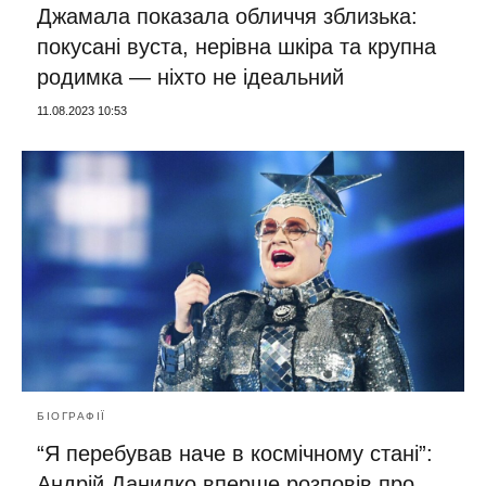
Джамала показала обличчя зблизька:
покусані вуста, нерівна шкіра та крупна
родимка — ніхто не ідеальний
11.08.2023 10:53
БІОГРАФІЇ
“Я перебував наче в космічному стані”:
Андрій Данилко вперше розповів про