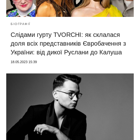
БІОГРАФІЇ
Слідами гурту TVORCHI: як склалася
доля всіх представників Євробачення з
України: від дикої Руслани до Калуша
18.05.2023 15:39