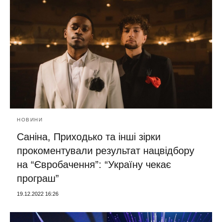
НОВИНИ
Саніна, Приходько та інші зірки
прокоментували результат нацвідбору
на “Євробачення”: “Україну чекає
програш”
19.12.2022 16:26